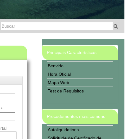
Principais Características
Benvido
Hora Oficial
Mapa Web
Test de Requisitos
 *
Procedementos máis comúns
rtal
Autoliquidations
Solicitude de Certificado de