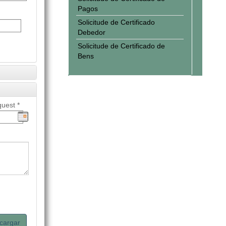
Pagos
Solicitude de Certificado
Debedor
Solicitude de Certificado de
Bens
uest *