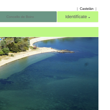
|
Castelán
|
Identifícate
Concello de Boiro
Next